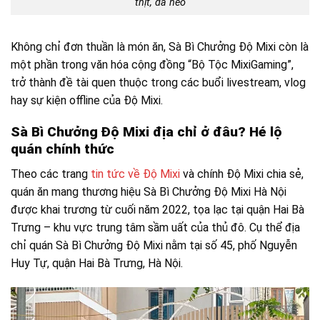
thịt, da heo
Không chỉ đơn thuần là món ăn, Sà Bì Chưởng Độ Mixi còn là
một phần trong văn hóa cộng đồng “Bộ Tộc MixiGaming”,
trở thành đề tài quen thuộc trong các buổi livestream, vlog
hay sự kiện offline của Độ Mixi.
Sà Bì Chưởng Độ Mixi địa chỉ ở đâu? Hé lộ
quán chính thức
Theo các trang
tin tức về Độ Mixi
và chính Độ Mixi chia sẻ,
quán ăn mang thương hiệu Sà Bì Chưởng Độ Mixi Hà Nội
được khai trương từ cuối năm 2022, tọa lạc tại quận Hai Bà
Trưng – khu vực trung tâm sầm uất của thủ đô. Cụ thể địa
chỉ quán Sà Bì Chưởng Độ Mixi nằm tại số 45, phố Nguyễn
Huy Tự, quận Hai Bà Trưng, Hà Nội.