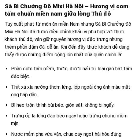
Sà Bì Chưởng Độ Mixi Hà Nội – Hương vị cơm
tấm chuẩn miền nam giữa lòng Thủ đô
Tuy xuất phát từ món ăn miền Nam nhưng Sà Bì Chưởng Độ
Mixi Hà Nội đã được điều chỉnh khẩu vị phù hợp với thực
khách thủ đô, vẫn giữ nguyên hương vị đặc trưng nhưng
thêm phần đậm đà, dễ ăn. Khi đến đây thực khách dễ dàng
thấy được những điểm cộng lớn nhất của quán chính là:
Phần cơm tấm mềm, thơm, được nấu từ loại gạo hạt tấm
đặc biệt.
Thịt xá xíu nướng thơm lừng, lớp ngoài óng ánh màu mật
ong hấp dẫn.
Bì heo trộn thính bùi béo, giòn sật, không bị ngấy.
Trứng ốp la lòng đào béo ngậy hoặc trứng chưng mềm
mịn.
Nước mắm pha vừa vặn, chua cay ngọt hài hòa đúng