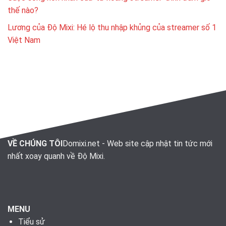
thế nào?
Lương của Độ Mixi: Hé lộ thu nhập khủng của streamer số 1
Việt Nam
VỀ CHÚNG TÔI
Domixi.net - Web site cập nhật tin tức mới
nhất xoay quanh về Độ Mixi.
MENU
Tiểu sử