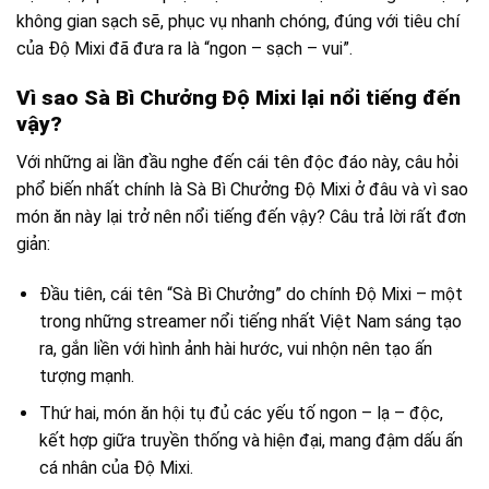
không gian sạch sẽ, phục vụ nhanh chóng, đúng với tiêu chí
của Độ Mixi đã đưa ra là “ngon – sạch – vui”.
Vì sao Sà Bì Chưởng Độ Mixi lại nổi tiếng đến
vậy?
Với những ai lần đầu nghe đến cái tên độc đáo này, câu hỏi
phổ biến nhất chính là Sà Bì Chưởng Độ Mixi ở đâu và vì sao
món ăn này lại trở nên nổi tiếng đến vậy? Câu trả lời rất đơn
giản:
Đầu tiên, cái tên “Sà Bì Chưởng” do chính Độ Mixi – một
trong những streamer nổi tiếng nhất Việt Nam sáng tạo
ra, gắn liền với hình ảnh hài hước, vui nhộn nên tạo ấn
tượng mạnh.
Thứ hai, món ăn hội tụ đủ các yếu tố ngon – lạ – độc,
kết hợp giữa truyền thống và hiện đại, mang đậm dấu ấn
cá nhân của Độ Mixi.